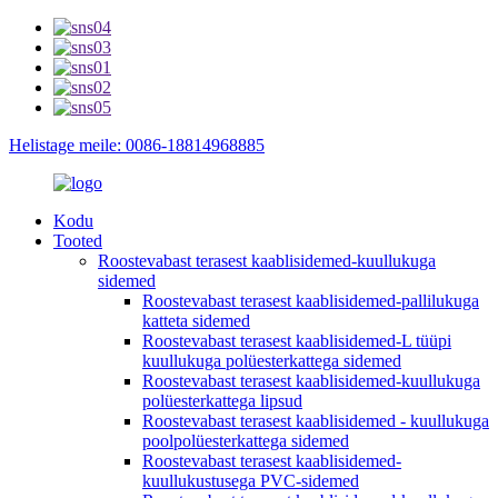
Helistage meile: 0086-18814968885
Kodu
Tooted
Roostevabast terasest kaablisidemed-kuullukuga
sidemed
Roostevabast terasest kaablisidemed-pallilukuga
katteta sidemed
Roostevabast terasest kaablisidemed-L tüüpi
kuullukuga polüesterkattega sidemed
Roostevabast terasest kaablisidemed-kuullukuga
polüesterkattega lipsud
Roostevabast terasest kaablisidemed - kuullukuga
poolpolüesterkattega sidemed
Roostevabast terasest kaablisidemed-
kuullukustusega PVC-sidemed