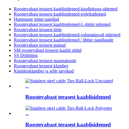
Roostevabast terasest kaablisidemed-kuullukuga sidemed
Roostevabast terasest kaablisidemed-redelisidemed
Hammaste tüüpi pandlad
Roostevabast terasest kaablisidemed-L-tüüpi sidemed
Roostevabast terasest tüüp
Roostevabast terasest kaablisidemed-vabastatavad sidemed
Roostevabast terasest kaablisidemed / lihtne pandlaside
Roostevabast terasest pannal
SM roostevabast terasest kaabli sildid
SS Dribbling
Roostevabast terasest masinatoode
Roostevabast terasest klamber
Kinnitusklamber ja selle tarvikud
Roostevabast terasest kaablisidemed
Roostevabast terasest kaablisidemed