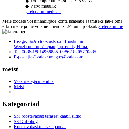
◆ Töötemperatuur: -80 ℃ ~ 538 ℃
◆ Värv: metallik
järelepärimine
detail
Meie toodete või hinnakirjade kohta lisateabe saamiseks jätke oma
e-kiri meile ja me võtame ühendust 24 tunni jooksul.
järelepärimine
Lisage: SuAo tööstustsoon, Liushi linn,
Wenzhou linn, Zhejiangi provints, Hiina.
Tel: 0086-18814968885
0086-18205770885
E-post: jie@sstie.com
gao@sstie.com
meist
Võta meiega ühendust
Meist
Kategooriad
SM roostevabast terasest kaabli sildid
SS Dribbling
Roostevabast terasest pannal