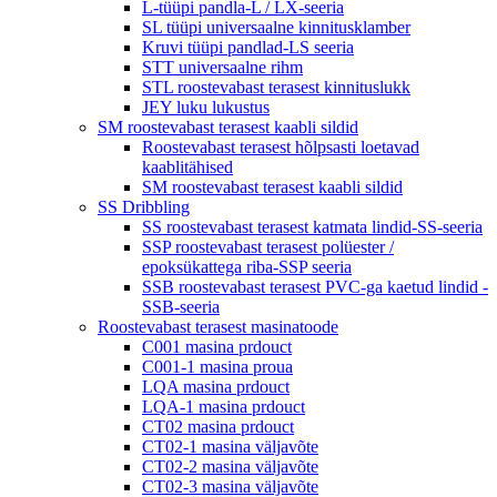
L-tüüpi pandla-L / LX-seeria
SL tüüpi universaalne kinnitusklamber
Kruvi tüüpi pandlad-LS seeria
STT universaalne rihm
STL roostevabast terasest kinnituslukk
JEY luku lukustus
SM roostevabast terasest kaabli sildid
Roostevabast terasest hõlpsasti loetavad
kaablitähised
SM roostevabast terasest kaabli sildid
SS Dribbling
SS roostevabast terasest katmata lindid-SS-seeria
SSP roostevabast terasest polüester /
epoksükattega riba-SSP seeria
SSB roostevabast terasest PVC-ga kaetud lindid -
SSB-seeria
Roostevabast terasest masinatoode
C001 masina prdouct
C001-1 masina proua
LQA masina prdouct
LQA-1 masina prdouct
CT02 masina prdouct
CT02-1 masina väljavõte
CT02-2 masina väljavõte
CT02-3 masina väljavõte