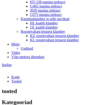
HT-338 masina prdouct
G402 masina prdouct
J020 masina prdouct
C075 masina prdouct
Kinnitusklamber ja selle tarvikud
HL kaabli klamber
QL kaabli klamber
Roostevabast terasest klamber
KZ roostevabast terasest klamber
KL roostevabast terasest klamber
Meist
Uudised
Video
Võta meiega ühendust
Inglise
Kodu
Tooted
tooted
Kategooriad