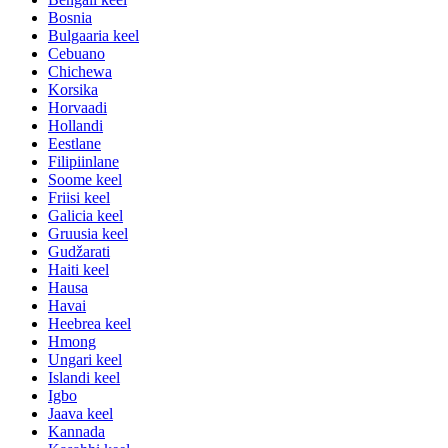
Bosnia
Bulgaaria keel
Cebuano
Chichewa
Korsika
Horvaadi
Hollandi
Eestlane
Filipiinlane
Soome keel
Friisi keel
Galicia keel
Gruusia keel
Gudžarati
Haiti keel
Hausa
Havai
Heebrea keel
Hmong
Ungari keel
Islandi keel
Igbo
Jaava keel
Kannada