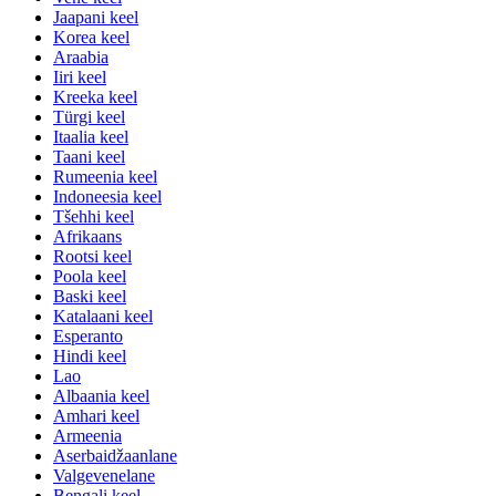
Jaapani keel
Korea keel
Araabia
Iiri keel
Kreeka keel
Türgi keel
Itaalia keel
Taani keel
Rumeenia keel
Indoneesia keel
Tšehhi keel
Afrikaans
Rootsi keel
Poola keel
Baski keel
Katalaani keel
Esperanto
Hindi keel
Lao
Albaania keel
Amhari keel
Armeenia
Aserbaidžaanlane
Valgevenelane
Bengali keel