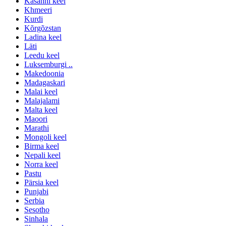
Kasahhi keel
Khmeeri
Kurdi
Kõrgõzstan
Ladina keel
Läti
Leedu keel
Luksemburgi ..
Makedoonia
Madagaskari
Malai keel
Malajalami
Malta keel
Maoori
Marathi
Mongoli keel
Birma keel
Nepali keel
Norra keel
Pastu
Pärsia keel
Punjabi
Serbia
Sesotho
Sinhala