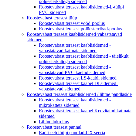
polüesterkattega sidemed
Roostevabast terasest kaablisidemed-L-tüüpi
PVC-sidemed
Roostevabast terasest tüüp
Roostevabast terasest vööd-poolus
Roostevabast terasest polüesterribad-poolus
Roostevabast terasest kaablisidemed-vabastatavad
sidemed
Roostevabast terasest kaablisidemed -
vabastatavad katmata sidemed
Roostevabast terasest kaablisidemed - täielikult
polüesterkattega sidemed
Roostevabast terasest kaablisidemed -
vabastatavad PVC kaetud sidemed
Roostevabast terasest LS-kaabli sidemed
Roostevabast terasest kaabel Dl sidemed-
vabastatavad sidemed
Roostevabast terasest kaablisidemed / lihtne pandlaside
Roostevabast terasest kaablisidemed -
mikrokatteta sidemed
Roostevabast terasest kaabel Keevitatud katmata
sidemed
Lihtne luku lips
Roostevabast terasest pannal
EarTeeeh tüüpi pandlad-CX seeria