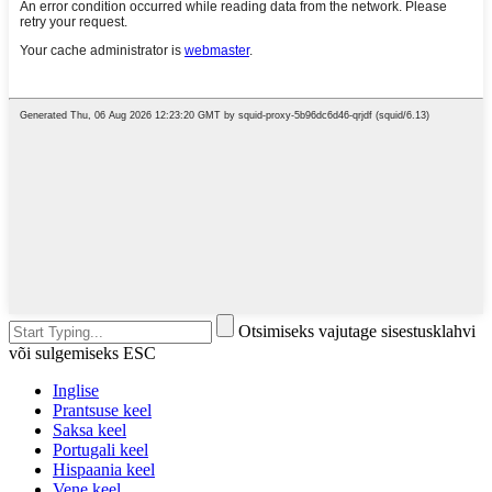
Otsimiseks vajutage sisestusklahvi
või sulgemiseks ESC
Inglise
Prantsuse keel
Saksa keel
Portugali keel
Hispaania keel
Vene keel