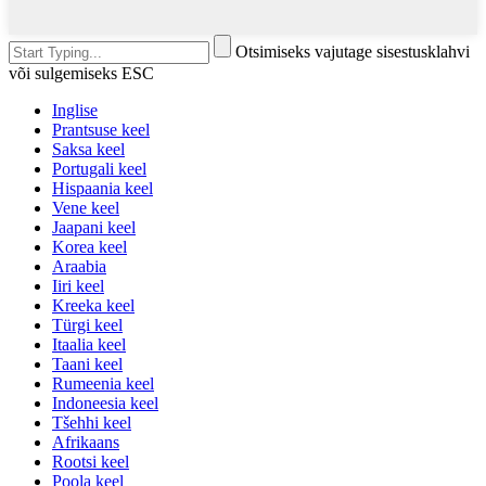
Otsimiseks vajutage sisestusklahvi
või sulgemiseks ESC
Inglise
Prantsuse keel
Saksa keel
Portugali keel
Hispaania keel
Vene keel
Jaapani keel
Korea keel
Araabia
Iiri keel
Kreeka keel
Türgi keel
Itaalia keel
Taani keel
Rumeenia keel
Indoneesia keel
Tšehhi keel
Afrikaans
Rootsi keel
Poola keel