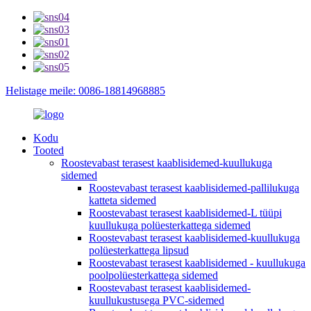
Helistage meile: 0086-18814968885
Kodu
Tooted
Roostevabast terasest kaablisidemed-kuullukuga
sidemed
Roostevabast terasest kaablisidemed-pallilukuga
katteta sidemed
Roostevabast terasest kaablisidemed-L tüüpi
kuullukuga polüesterkattega sidemed
Roostevabast terasest kaablisidemed-kuullukuga
polüesterkattega lipsud
Roostevabast terasest kaablisidemed - kuullukuga
poolpolüesterkattega sidemed
Roostevabast terasest kaablisidemed-
kuullukustusega PVC-sidemed