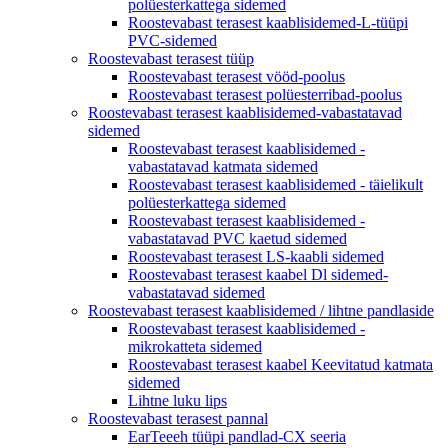
polüesterkattega sidemed
Roostevabast terasest kaablisidemed-L-tüüpi
PVC-sidemed
Roostevabast terasest tüüp
Roostevabast terasest vööd-poolus
Roostevabast terasest polüesterribad-poolus
Roostevabast terasest kaablisidemed-vabastatavad
sidemed
Roostevabast terasest kaablisidemed -
vabastatavad katmata sidemed
Roostevabast terasest kaablisidemed - täielikult
polüesterkattega sidemed
Roostevabast terasest kaablisidemed -
vabastatavad PVC kaetud sidemed
Roostevabast terasest LS-kaabli sidemed
Roostevabast terasest kaabel Dl sidemed-
vabastatavad sidemed
Roostevabast terasest kaablisidemed / lihtne pandlaside
Roostevabast terasest kaablisidemed -
mikrokatteta sidemed
Roostevabast terasest kaabel Keevitatud katmata
sidemed
Lihtne luku lips
Roostevabast terasest pannal
EarTeeeh tüüpi pandlad-CX seeria