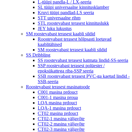
L-tüüpi pandla-L / LX-seeria
SL tüüpi universaalne kinnitusklamber
Kruvi tüüpi pandlad-LS seeria
STT universaalne rihm
STL roostevabast terasest kinnituslukk
JEY luku lukustus
SM roostevabast terasest kaabli sildid
Roostevabast terasest hõlpsasti loetavad
kaablitähised
SM roostevabast terasest kaabli sildid
SS Dribbling
SS roostevabast terasest katmata lindid-SS-seeria
SSP roostevabast terasest polüester /
epoksükattega riba-SSP seeria
SSB roostevabast terasest PVC-ga kaetud lindid -
SSB-seeria
Roostevabast terasest masinatoode
C001 masina prdouct
C001-1 masina proua
LQA masina prdouct
LQA-1 masina prdouct
CT02 masina prdouct
CT02-1 masina väljavõte
CT02-2 masina väljavõte
CT02-3 masina väljavõte