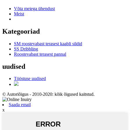
Võta meiega ühendust
Meist
Kategooriad
SM roostevabast terasest kaabli sildid
SS Dribbling
Roostevabast terasest pannal
uudised
Tööstuse uudised
© Autoriõigus - 2010-2020: kõik õigused kaitstud.
Saada email
x