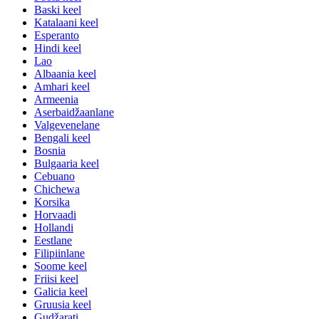
Baski keel
Katalaani keel
Esperanto
Hindi keel
Lao
Albaania keel
Amhari keel
Armeenia
Aserbaidžaanlane
Valgevenelane
Bengali keel
Bosnia
Bulgaaria keel
Cebuano
Chichewa
Korsika
Horvaadi
Hollandi
Eestlane
Filipiinlane
Soome keel
Friisi keel
Galicia keel
Gruusia keel
Gudžarati