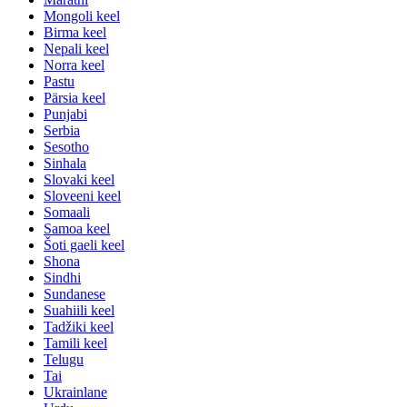
Mongoli keel
Birma keel
Nepali keel
Norra keel
Pastu
Pärsia keel
Punjabi
Serbia
Sesotho
Sinhala
Slovaki keel
Sloveeni keel
Somaali
Samoa keel
Šoti gaeli keel
Shona
Sindhi
Sundanese
Suahiili keel
Tadžiki keel
Tamili keel
Telugu
Tai
Ukrainlane