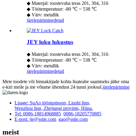
◆ Materjal: roostevaba teras 201, 304, 316
◆ Töötemperatuur: -80 ℃ ~ 538 ℃
◆ Värv: metallik
järelepärimine
detail
JEY luku lukustus
◆ Materjal: roostevaba teras 201, 304, 316
◆ Töötemperatuur: -80 ℃ ~ 538 ℃
◆ Värv: metallik
järelepärimine
detail
Meie toodete või hinnakirjade kohta lisateabe saamiseks jätke oma
e-kiri meile ja me võtame ühendust 24 tunni jooksul.
järelepärimine
Lisage: SuAo tööstustsoon, Liushi linn,
Wenzhou linn, Zhejiangi provints, Hiina.
Tel: 0086-18814968885
0086-18205770885
E-post: jie@sstie.com
gao@sstie.com
meist