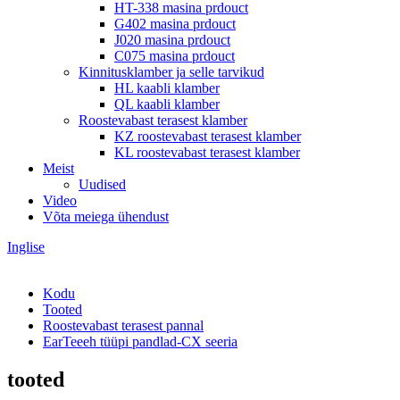
HT-338 masina prdouct
G402 masina prdouct
J020 masina prdouct
C075 masina prdouct
Kinnitusklamber ja selle tarvikud
HL kaabli klamber
QL kaabli klamber
Roostevabast terasest klamber
KZ roostevabast terasest klamber
KL roostevabast terasest klamber
Meist
Uudised
Video
Võta meiega ühendust
Inglise
Kodu
Tooted
Roostevabast terasest pannal
EarTeeeh tüüpi pandlad-CX seeria
tooted