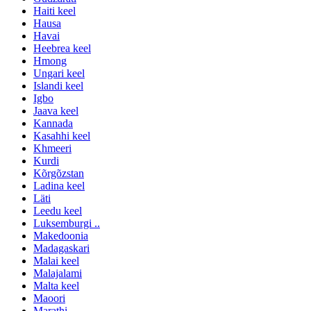
Haiti keel
Hausa
Havai
Heebrea keel
Hmong
Ungari keel
Islandi keel
Igbo
Jaava keel
Kannada
Kasahhi keel
Khmeeri
Kurdi
Kõrgõzstan
Ladina keel
Läti
Leedu keel
Luksemburgi ..
Makedoonia
Madagaskari
Malai keel
Malajalami
Malta keel
Maoori
Marathi