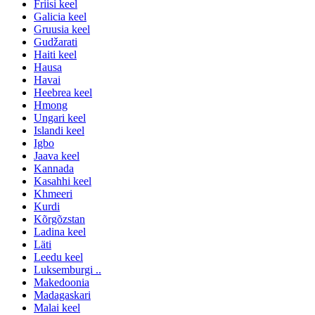
Friisi keel
Galicia keel
Gruusia keel
Gudžarati
Haiti keel
Hausa
Havai
Heebrea keel
Hmong
Ungari keel
Islandi keel
Igbo
Jaava keel
Kannada
Kasahhi keel
Khmeeri
Kurdi
Kõrgõzstan
Ladina keel
Läti
Leedu keel
Luksemburgi ..
Makedoonia
Madagaskari
Malai keel